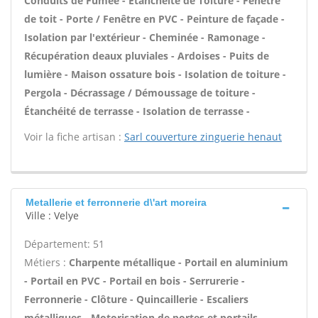
Conduits de Fumée - Étanchéité de Toiture - Fenêtre
de toit - Porte / Fenêtre en PVC - Peinture de façade -
Isolation par l'extérieur - Cheminée - Ramonage -
Récupération deaux pluviales - Ardoises - Puits de
lumière - Maison ossature bois - Isolation de toiture -
Pergola - Décrassage / Démoussage de toiture -
Étanchéité de terrasse - Isolation de terrasse -
Voir la fiche artisan :
Sarl couverture zinguerie henaut
Metallerie et ferronnerie d\'art moreira
Ville : Velye
Département: 51
Métiers :
Charpente métallique - Portail en aluminium
- Portail en PVC - Portail en bois - Serrurerie -
Ferronnerie - Clôture - Quincaillerie - Escaliers
métalliques - Motorisation de portes et portails -