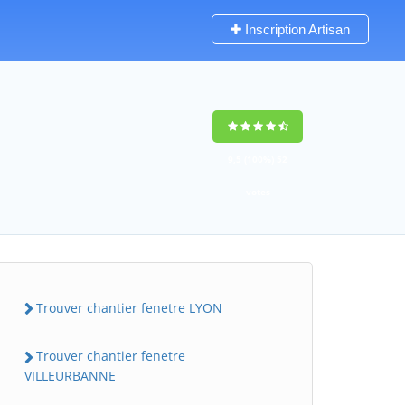
Inscription Artisan
9,5
(100%)
52
votes
Trouver chantier fenetre LYON
Trouver chantier fenetre
VILLEURBANNE