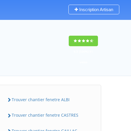
Inscription Artisan
9,5
(100%)
51
votes
Trouver chantier fenetre ALBI
Trouver chantier fenetre CASTRES
Trouver chantier fenetre GAILLAC