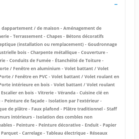
on dappartement / de maison - Aménagement de
erie - Terrassement - Chapes - Bétons décoratifs
e septique (installation ou remplacement) - Goudronnage
ustrielle bois - Charpente métallique - Couverture -
rie - Conduits de Fumée - Étanchéité de Toiture -
Porte / Fenêtre en aluminium - Volet battant / Volet
orte / Fenêtre en PVC - Volet battant / Volet roulant en
Porte intérieure en bois - Volet battant / Volet roulant
Escalier en bois - Vitrerie - Véranda - Cuisine clé en
 Peinture de façade - Isolation par l'extérieur -
ue de plâtre - Faux plafond - Plâtre traditionnel - Staff
murs intérieurs - Isolation des combles non
les - Peinture - Peinture décorative - Enduit - Papier
 - Parquet - Carrelage - Tableau électrique - Réseaux