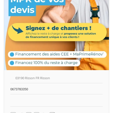
03190 Risson FR Risson
0673783350