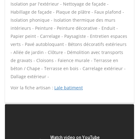
Isolation par l'extérieur - Nettoyage de façade -
Habillage de façade - Plaque de plâtre - Faux plafond -
Isolation phonique - Isolation thermique des murs
intérieurs - Peinture - Peinture décorative - Enduit -
Papier peint - Carrelage - Paysagiste - Entretien espaces
verts - Pavé autobloquant - Bétons décoratifs extérieurs
- Allée de jardin - Clôture - Démolition avec transports
de gravats - Cloisons - Faïence murale - Terrasse en
béton / Chape - Terrasse en bois - Carrelage extérieur -
Dallage extérieur -
Voir la fiche artisan :
Lale batiment