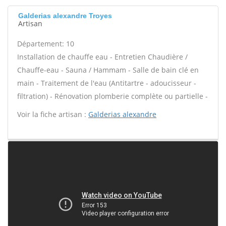
Galderias alexandre Troyes
Artisan
Département: 10
Installation de chauffe eau - Entretien Chaudière /
Chauffe-eau - Sauna / Hammam - Salle de bain clé en
main - Traitement de l'eau (Antitartre - adoucisseur -
filtration) - Rénovation plomberie complète ou partielle -
Voir la fiche artisan :
Galderias alexandre