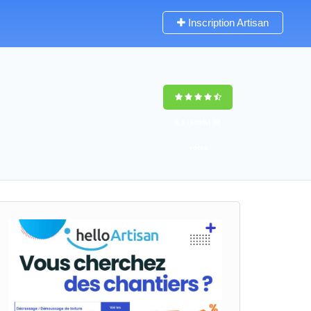
Inscription Artisan
9,5
(100%)
38
votes