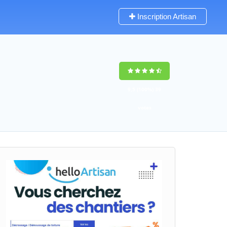
Inscription Artisan
9,5
(100%)
39
votes