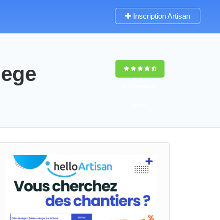
Inscription Artisan
iege
9,5
(100%)
53
votes