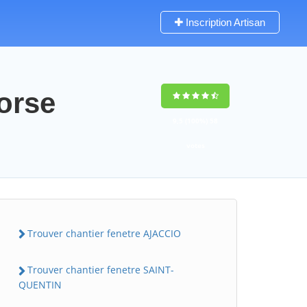
Inscription Artisan
orse
9,5
(100%)
58
votes
Trouver chantier fenetre AJACCIO
Trouver chantier fenetre SAINT-
QUENTIN