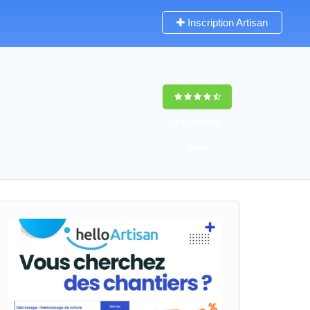
Inscription Artisan
9,5
(100%)
48
votes