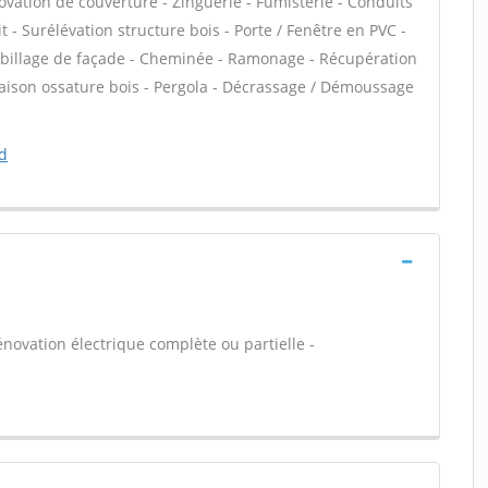
ovation de couverture - Zinguerie - Fumisterie - Conduits
t - Surélévation structure bois - Porte / Fenêtre en PVC -
 Habillage de façade - Cheminée - Ramonage - Récupération
 Maison ossature bois - Pergola - Décrassage / Démoussage
d
énovation électrique complète ou partielle -