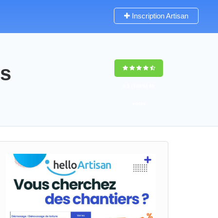
Inscription Artisan
ns
9,5
(100%)
49
votes