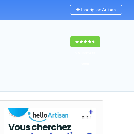
Inscription Artisan
-
9,5
(100%)
55
votes