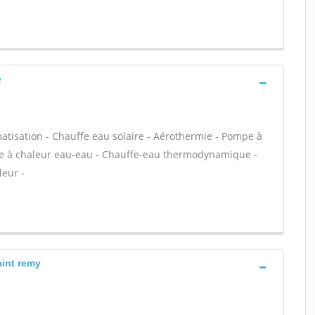
e
atisation - Chauffe eau solaire - Aérothermie - Pompe à
mpe à chaleur eau-eau - Chauffe-eau thermodynamique -
leur -
aint remy