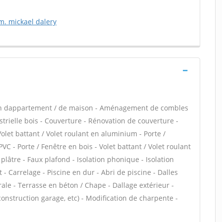
 m. mickael dalery
ion dappartement / de maison - Aménagement de combles
trielle bois - Couverture - Rénovation de couverture -
Volet battant / Volet roulant en aluminium - Porte /
PVC - Porte / Fenêtre en bois - Volet battant / Volet roulant
plâtre - Faux plafond - Isolation phonique - Isolation
- Carrelage - Piscine en dur - Abri de piscine - Dalles
ale - Terrasse en béton / Chape - Dallage extérieur -
onstruction garage, etc) - Modification de charpente -