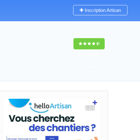
Inscription Artisan
9,5
(100%)
41
votes