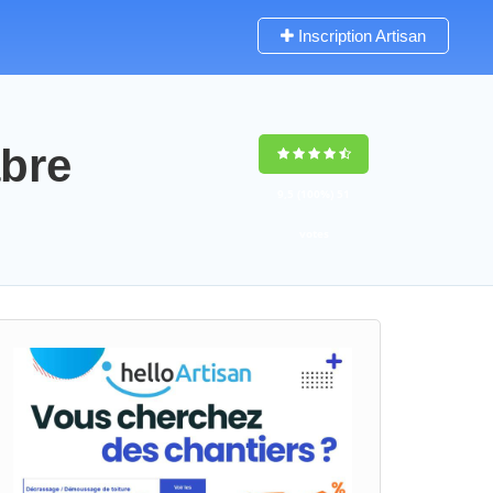
Inscription Artisan
abre
9,5
(100%)
51
votes