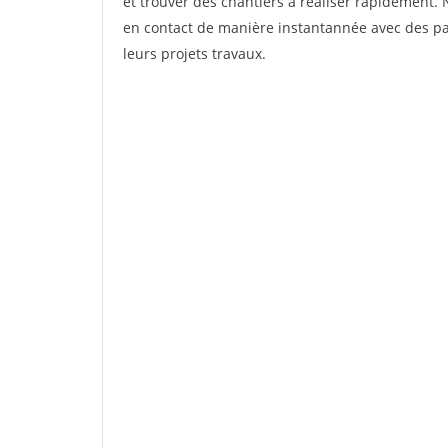
et trouver des chantiers à réaliser rapidement. 
en contact de manière instantannée avec des par
leurs projets travaux.