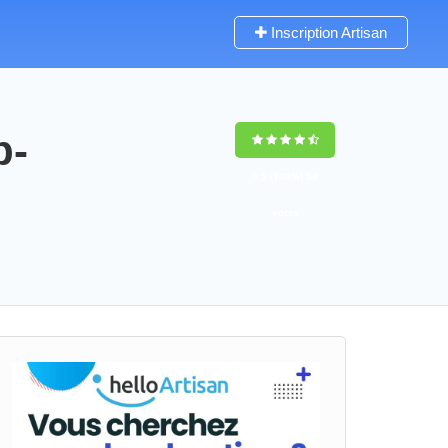
Inscription Artisan
p-
9,5
(100%)
54
votes