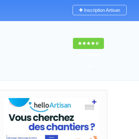
Inscription Artisan
9,5
(100%)
48
votes