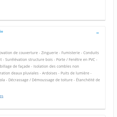
ie
ovation de couverture - Zinguerie - Fumisterie - Conduits
t - Surélévation structure bois - Porte / Fenêtre en PVC -
Habillage de façade - Isolation des combles non
on deaux pluviales - Ardoises - Puits de lumière -
rgola - Décrassage / Démoussage de toiture - Étanchéité de
es