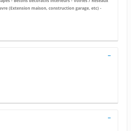
pes - Bétons décoratifs intérieurs - Voiries / Réseaux
uvre (Extension maison, construction garage, etc) -