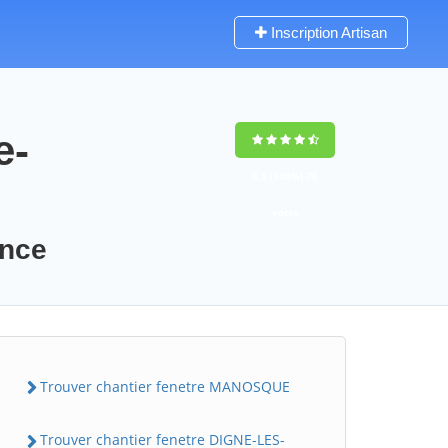
Inscription Artisan
e-
9,5
(100%)
70
votes
ence
Trouver chantier fenetre MANOSQUE
Trouver chantier fenetre DIGNE-LES-