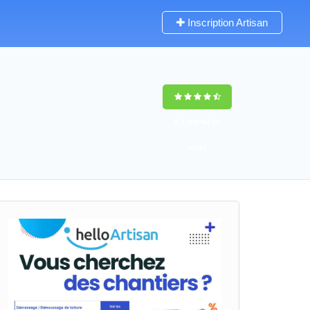
Inscription Artisan
9,5
(100%)
39
votes