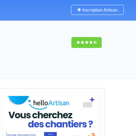
Inscription Artisan
9,5
(100%)
40
votes