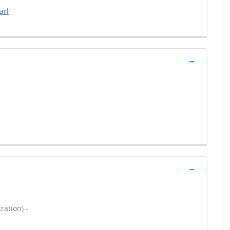
arl
ration) -