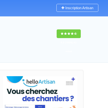
Inscription Artisan
9,5
(100%)
43
votes