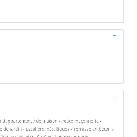
n dappartement / de maison - Petite maçonnerie -
 de jardin - Escaliers métalliques - Terrasse en béton /
ion garage, etc) - Surélévation maçonnerie -