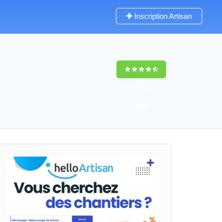
Inscription Artisan
9,5
(100%)
48
votes