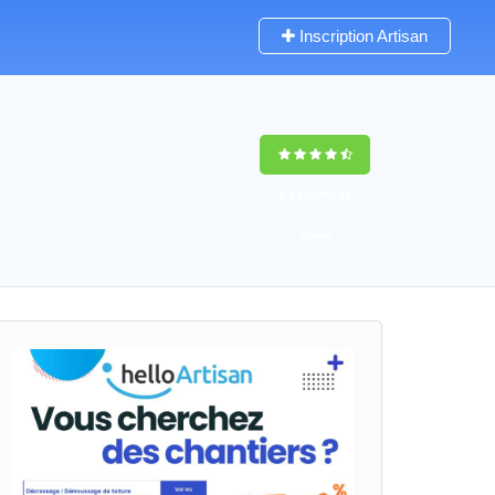
Inscription Artisan
9,5
(100%)
41
votes