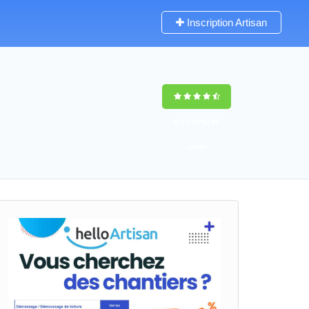
Inscription Artisan
9,5
(100%)
40
votes