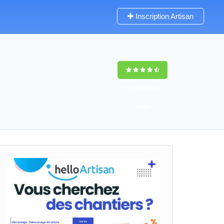
Inscription Artisan
9,5
(100%)
41
votes