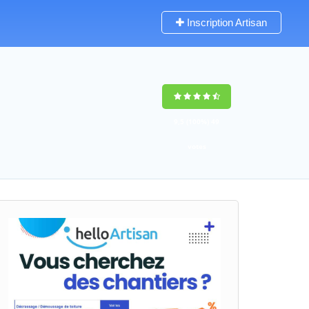
Inscription Artisan
9,5
(100%)
49
votes