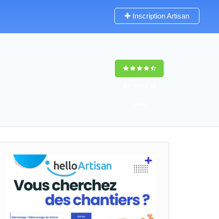
Inscription Artisan
9,5
(100%)
39
votes