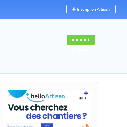
Inscription Artisan
9,5
(100%)
40
votes