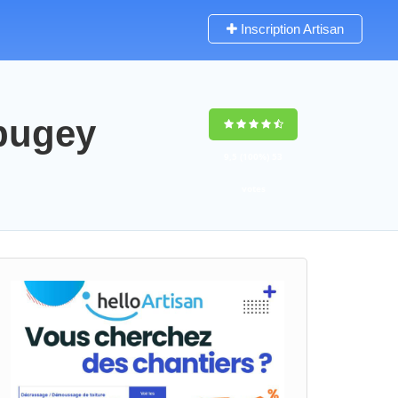
Inscription Artisan
-bugey
9,5
(100%)
53
votes