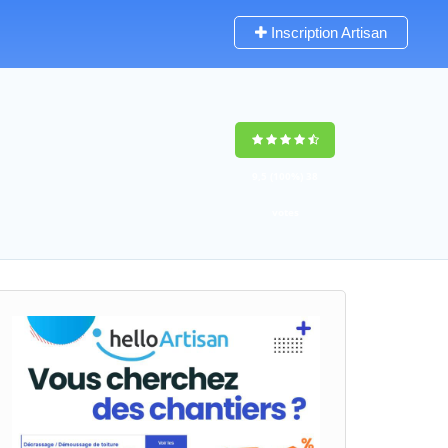
Inscription Artisan
9,5
(100%)
38
votes