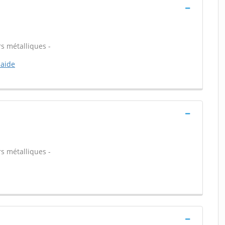
rs métalliques -
maide
rs métalliques -