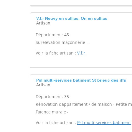
V.f.r Neuvy en sullias, On en sullias
Artisan
Département: 45
Surélévation maçonnerie -
Voir la fiche artisan :
V.f.r
Psl multi-services batiment St brieuc des iffs
Artisan
Département: 35
Rénovation dappartement / de maison - Petite m
Faïence murale -
Voir la fiche artisan :
Psl multi-services batiment