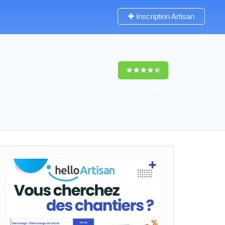
Inscription Artisan
9,5
(100%)
40
votes